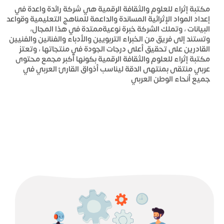
مكتبة إثراء للعلوم والثقافة الرقمية هي شركة رائدة واعدة في
إعداد المواد الإثرائية المساندة والداعمة للمناهج التعليمية وقواعد
البيانات ، وتملك الشركة خبرة نوعيةممتدة في هذا المجال،
وتستند إلى فريق من الخبراء التربويين والأدباء والفنانين والفنيين
القادرين على تحقيق أعلى درجات الجودة في منتجاتها ، وتعتز
مكتبة إثراء للعلوم والثقافة الرقمية بكونها أكبر مجمع محتوى
عربي منتقى بمنتهى الدقة ليناسب أذواق القارئ العربي في
جميع أنحاء الوطن العربي