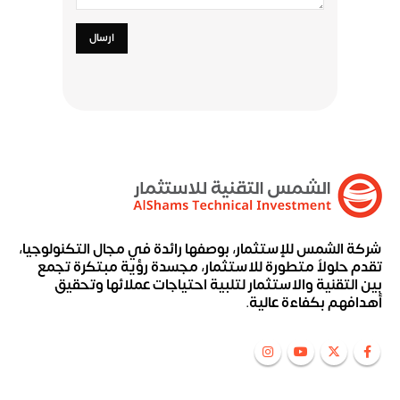
شركة الشمس للإستثمار، بوصفها رائدة في مجال التكنولوجيا،
تقدم حلولاً متطورة للاستثمار، مجسدة رؤية مبتكرة تجمع
بين التقنية والاستثمار لتلبية احتياجات عملائها وتحقيق
أهدافهم بكفاءة عالية.