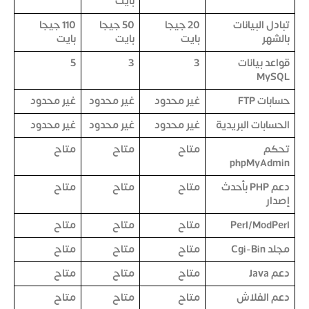
بايت
تبادل البيانات
20 جيجا
50 جيجا
110 جيجا
بالشهر
بايت
بايت
بايت
قواعد بيانات
3
3
5
MySQL
حسابات FTP
غير محدود
غير محدود
غير محدود
الحسابات البريدية
غير محدود
غير محدود
غير محدود
تحكم
متاح
متاح
متاح
phpMyAdmin
دعم PHP بأحدث
متاح
متاح
متاح
إصدار
Perl/ModPerl
متاح
متاح
متاح
مجلد Cgi-Bin
متاح
متاح
متاح
دعم Java
متاح
متاح
متاح
دعم الفلاش
متاح
متاح
متاح