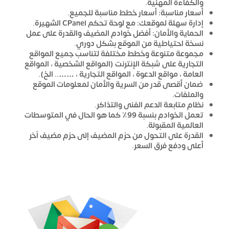
والكفاءة المهنية.
أسعار مناسبة: أسعار خطط مناسبة للجميع.
إدارة سهلة لموقعك: مع لوحة تحكم CPanel الشهيرة.
الحماية والأمان: أفضل خوادم المضيف والقدرة على عمل
نسخة احتياطية من الموقع بشكل دوري.
مجموعة متنوعة وخطط مختلفة لتناسب جميع المواقع
التجارية على شبكة الإنترنت (المواقع الشخصية ، المواقع
العامة ، مواقع الدعوة ، المواقع التجارية ، …….. الخ).
ضمان أقصى قدر من السرية والأمان لمعلومات الموقع
والملفات.
نظام متابعة الدعم الفنى والتذاكر.
تعمل الخوادم بنسبة 99٪ كما هو الحال في المتوسطات
العالمية المقبولة.
القدرة على التحول من حزم المضيف إلى حزم مضيف آخر
أعلى ودفع فرق السعر.