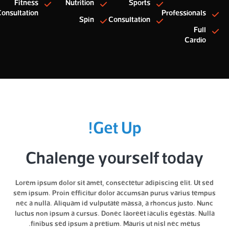
Fitness
Nutrition
Sports
onsultation
Professionals
Spin
Consultation
Full
Cardio
Get Up!
Chalenge yourself today
Lorem ipsum dolor sit amet, consectetur adipiscing elit. Ut sed
sem ipsum. Proin efficitur dolor accumsan purus varius tempus
nec a nulla. Aliquam id vulputate massa, a rhoncus justo. Nunc
luctus non ipsum a cursus. Donec laoreet iaculis egestas. Nulla
finibus sed ipsum a pretium. Mauris ut nisl nec metus.