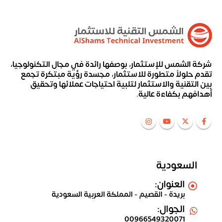
شركة الشمس للإستثمار، بوصفها رائدة في مجال التكنولوجيا،
تقدم حلولاً متطورة للاستثمار، مجسدة رؤية مبتكرة تجمع
بين التقنية والاستثمار لتلبية احتياجات عملائها وتحقيق
أهدافهم بكفاءة عالية.
السعودية
العنوان:
بريدة - القصيم - المملكة العربية السعودية
الجوال:
00966549320071