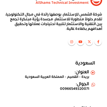
شركة الشمس للإستثمار، بوصفها رائدة في مجال التكنولوجيا،
تقدم حلولاً متطورة للاستثمار، مجسدة رؤية مبتكرة تجمع
بين التقنية والاستثمار لتلبية احتياجات عملائها وتحقيق
أهدافهم بكفاءة عالية.
السعودية
العنوان:
بريدة - القصيم - المملكة العربية السعودية
الجوال:
00966549320071