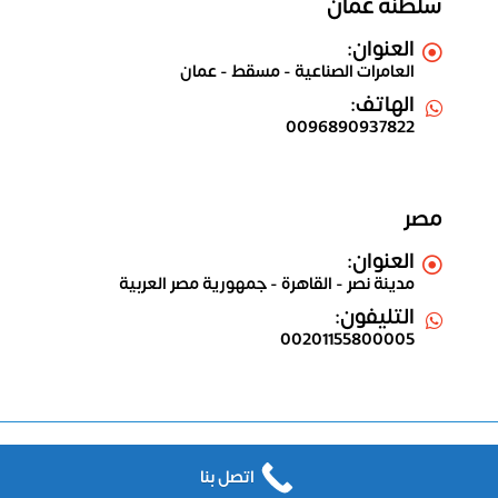
سلطنة عمان
العنوان:
العامرات الصناعية - مسقط - عمان
الهاتف:
0096890937822
مصر
العنوان:
مدينة نصر - القاهرة - جمهورية مصر العربية
التليفون:
00201155800005
All copyrights reserved (C)
Shams IT for Information
اتصل بنا
Technology