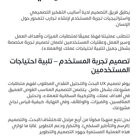
يطبق فريق التصميم لدينا أساليب التفكير التصميمي
واستراتيجيات تجربة المستخدم لإنشاء تجارب تتمحور حول
الإنسان.
تتطلب عمليتنا فهمًا عميقًا لمتطلبات الميزات وأهداف العمل
وسير العمل وعقليات المستخدمين لضمان تصميم تجربة مخصصة
بشكل جميل لتلبية احتياجات عملك (والعملاء).
تصميم تجربة المستخدم – تلبية احتياجات
المستخدمين
يوفر تصميم UX البحث والتحليل النقدي المطلوب لفهم متطلبات
مشروعك بشكل كامل. يتضمن التصميم المناسب الغوص العميق
في أهداف عملك، والتركيبة السكانية للعملاء، وتحليل
المنافسين، والميزات، والوظائف، وفي النهاية، كيفية قياس نجاح
مشروعك.
نحن نتبع منهجًا مكونًا من أربع مراحل للاكتشاف/البحث، والتصميم
(الرسم والتأطير السلكي)، والتكرار ودعم التطوير. غالبًا ما توازي
هذه العملية المستمرة جهود التصميم والتطوير.