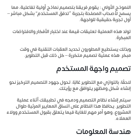
النموذج الأولي
:
يقوم فريقنا بتصميم نماذج أولية تفاعلية، مما
يسمح لأصحاب المصلحة بتجربة “تدفق المستخدم” بشكل مباشر –
أول تجربة حقيقية للواجهة.
تولد هذه العملية تعليقات قيمة عند اختبار الأفكار والافتراضات
المبكرة.
وبذلك يستطيع المطورون تحديد العقبات التقنية في وقت
مبكر. هذه عملية تصميم متكررة – كل ذلك قبل التطوير.
تصميم واجهة المستخدم
لاحقًا، بالتوازي مع التطوير غالبًا، تحول جهود التصميم التركيز نحو
إنشاء شكل ومظهر يتوافق مع رؤيتك.
سيتم إنشاء نظام التصميم ودمجه في تطبيقك أثناء عملية
التطوير. يحافظ هذا النظام على اتساق المعايير المرئية طوال
المشروع، وهو أمر مهم للغاية فيما يتعلق بقبول المستخدم وولاء
العملاء.
هندسة المعلومات